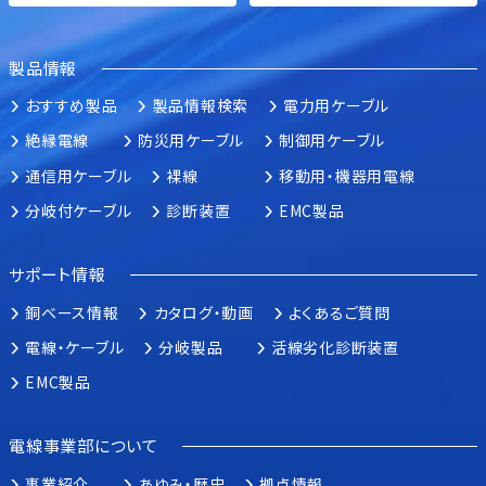
製品情報
おすすめ製品
製品情報検索
電力用ケーブル
絶縁電線
防災用ケーブル
制御用ケーブル
通信用ケーブル
裸線
移動用・機器用電線
分岐付ケーブル
診断装置
EMC製品
サポート情報
銅ベース情報
カタログ・動画
よくあるご質問
電線・ケーブル
分岐製品
活線劣化診断装置
EMC製品
電線事業部について
事業紹介
あゆみ・歴史
拠点情報