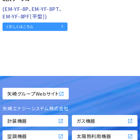
(EM-YF-8P、EM-YF-8PT、
EM-YF-8PF[平型])
くわしくはこちら
矢崎グループWebサイト
矢崎エナジーシステム株式会社
計装機器
ガス機器
空調機器
太陽熱利用機器